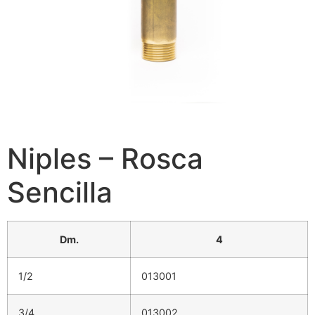
Niples – Rosca
Sencilla
Dm.
4
1/2
013001
3/4
013002