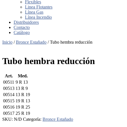
Flexibles
Linea Flotantes
Línea Gas
Línea Incendio
Distribuidores
Contacto
Catálogo
Inicio
/
Bronce Estañado
/ Tubo hembra reducción
Tubo hembra reducción
Art.
Med.
00511
9 R 13
00513
13 R 9
00514
13 R 19
00515
19 R 13
00516
19 R 25
00517
25 R 19
SKU:
N/D
Categoría:
Bronce Estañado