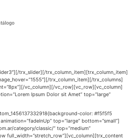
tálogo
der3″][/trx_slider][/trx_column_item][trx_column_item]
mage_hover=”1555″][/trx_column_item][/trx_columns]
ght=”8px”][/vc_column][/vc_row][vc_row][vc_column]
iption=”Lorem Ipsum Dolor sit Amet” top=”large”
ustom_1456137332918{background-color: #f5f5f5
″ animation=”fadeInUp” top=”large” bottom=”small”]
.com.ar/category/classic/” top=”medium”
w full_width=”stretch_row”][vc_column][trx_content