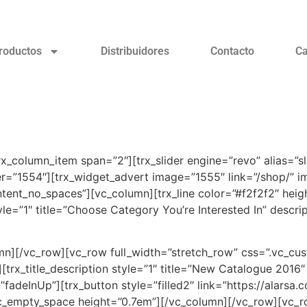
roductos
Distribuidores
Contacto
Ca
_column_item span=”2″][trx_slider engine=”revo” alias=”sli
r=”1554″][trx_widget_advert image=”1555″ link=”/shop/” i
tent_no_spaces”][vc_column][trx_line color=”#f2f2f2″ hei
tyle=”1″ title=”Choose Category You’re Interested In” descr
mn][/vc_row][vc_row full_width=”stretch_row” css=”.vc_c
trx_title_description style=”1″ title=”New Catalogue 2016
”fadeInUp”][trx_button style=”filled2″ link=”https://alarsa
c_empty_space height=”0.7em”][/vc_column][/vc_row][vc_ro