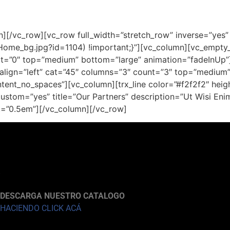
mn][/vc_row][vc_row full_width=”stretch_row” inverse=”y
Home_bg.jpg?id=1104) !important;}”][vc_column][vc_empty_
 cat=”0″ top=”medium” bottom=”large” animation=”fadeInUp”
align=”left” cat=”45″ columns=”3″ count=”3″ top=”medium” 
tent_no_spaces”][vc_column][trx_line color=”#f2f2f2″ hei
 custom=”yes” title=”Our Partners” description=”Ut Wisi 
t=”0.5em”][/vc_column][/vc_row]
A
DESCARGA NUESTRO CATALOGO
HACIENDO CLICK ACÁ