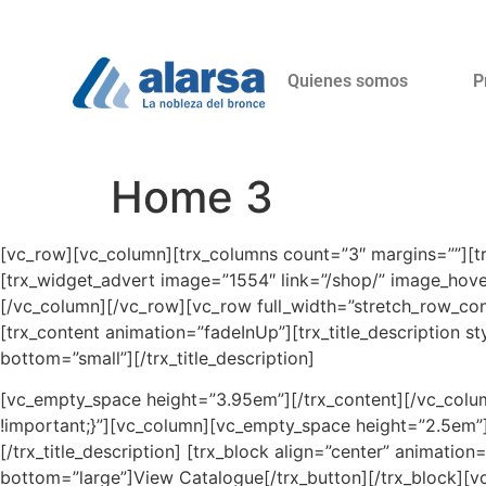
Quienes somos
P
Home 3
[vc_row][vc_column][trx_columns count=”3″ margins=””][trx
[trx_widget_advert image=”1554″ link=”/shop/” image_hove
[/vc_column][/vc_row][vc_row full_width=”stretch_row_con
[trx_content animation=”fadeInUp”][trx_title_description s
bottom=”small”][/trx_title_description]
[vc_empty_space height=”3.95em”][/trx_content][/vc_colu
!important;}”][vc_column][vc_empty_space height=”2.5em”][
[/trx_title_description]
[trx_block align=”center” animation=
bottom=”large”]View Catalogue[/trx_button][/trx_block][v