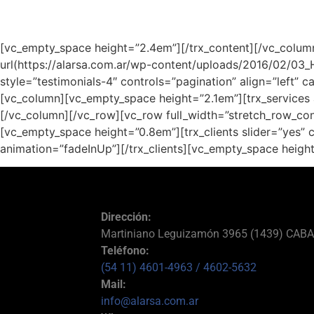
[vc_empty_space height=”2.4em”][/trx_content][/vc_colu
url(https://alarsa.com.ar/wp-content/uploads/2016/02/03_
style=”testimonials-4″ controls=”pagination” align=”left”
[vc_column][vc_empty_space height=”2.1em”][trx_services 
[/vc_column][/vc_row][vc_row full_width=”stretch_row_con
[vc_empty_space height=”0.8em”][trx_clients slider=”yes”
animation=”fadeInUp”][/trx_clients][vc_empty_space heigh
Dirección:
Martiniano Leguizamón 3965 (1439) CAB
Teléfono:
(54 11) 4601-4963
/ 4602-5632
Mail:
info@alarsa.com.ar