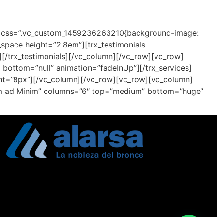
es” css=”.vc_custom_1459236263210{background-image:
space height=”2.8em”][trx_testimonials
][/trx_testimonials][/vc_column][/vc_row][vc_row]
bottom=”null” animation=”fadeInUp”][/trx_services]
ght=”8px”][/vc_column][/vc_row][vc_row][vc_column]
Enim ad Minim” columns=”6″ top=”medium” bottom=”huge”